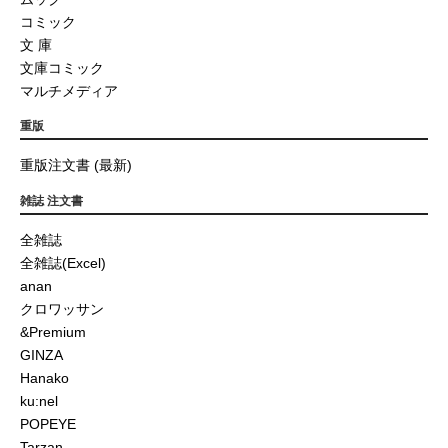
コミック
文 庫
文庫コミック
マルチメディア
重版
重版注文書 (最新)
雑誌 注文書
全雑誌
全雑誌(Excel)
anan
クロワッサン
&Premium
GINZA
Hanako
ku:nel
POPEYE
Tarzan