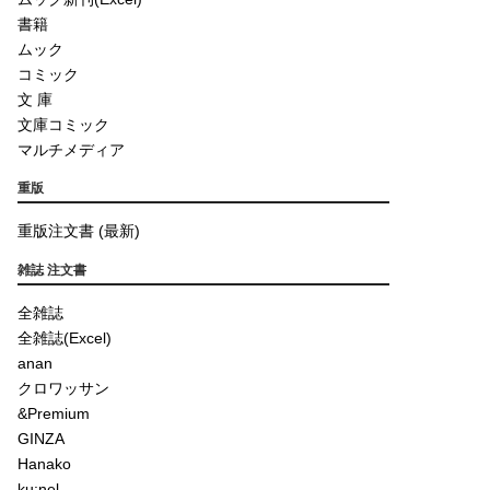
書籍
ムック
コミック
文 庫
文庫コミック
マルチメディア
重版
重版注文書 (最新)
雑誌 注文書
全雑誌
全雑誌(Excel)
anan
クロワッサン
&Premium
GINZA
Hanako
ku:nel