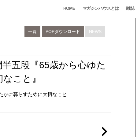
HOME
マガジンハウスとは
雑誌
一覧
POPダウンロード
NEWS
聞半五段『65歳から心ゆた
切なこと』
心ゆたかに暮らすために大切なこと