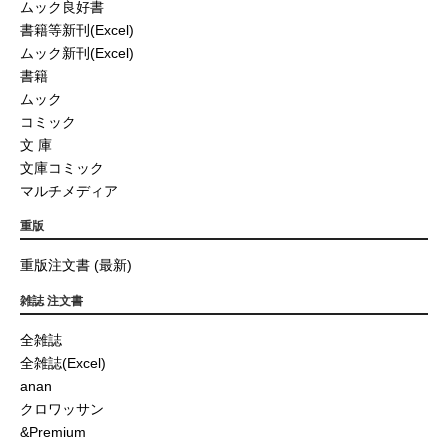
ムック良好書
書籍等新刊(Excel)
ムック新刊(Excel)
書籍
ムック
コミック
文 庫
文庫コミック
マルチメディア
重版
重版注文書 (最新)
雑誌 注文書
全雑誌
全雑誌(Excel)
anan
クロワッサン
&Premium