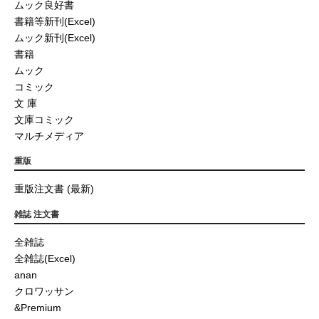
ムック良好書
書籍等新刊(Excel)
ムック新刊(Excel)
書籍
ムック
コミック
文 庫
文庫コミック
マルチメディア
重版
重版注文書 (最新)
雑誌 注文書
全雑誌
全雑誌(Excel)
anan
クロワッサン
&Premium