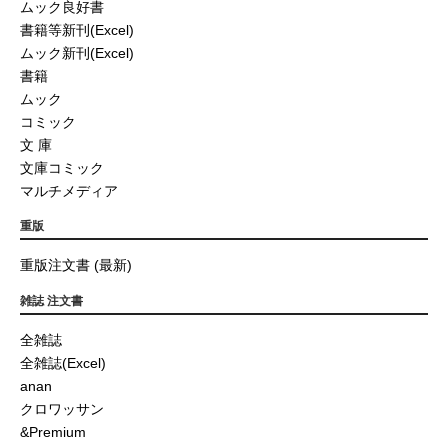
ムック良好書
書籍等新刊(Excel)
ムック新刊(Excel)
書籍
ムック
コミック
文 庫
文庫コミック
マルチメディア
重版
重版注文書 (最新)
雑誌 注文書
全雑誌
全雑誌(Excel)
anan
クロワッサン
&Premium