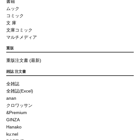
書籍
ムック
コミック
文 庫
文庫コミック
マルチメディア
重版
重版注文書 (最新)
雑誌 注文書
全雑誌
全雑誌(Excel)
anan
クロワッサン
&Premium
GINZA
Hanako
ku:nel