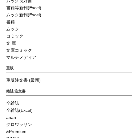
ムック良好書
書籍等新刊(Excel)
ムック新刊(Excel)
書籍
ムック
コミック
文 庫
文庫コミック
マルチメディア
重版
重版注文書 (最新)
雑誌 注文書
全雑誌
全雑誌(Excel)
anan
クロワッサン
&Premium