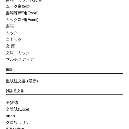
ムック良好書
書籍等新刊(Excel)
ムック新刊(Excel)
書籍
ムック
コミック
文 庫
文庫コミック
マルチメディア
重版
重版注文書 (最新)
雑誌 注文書
全雑誌
全雑誌(Excel)
anan
クロワッサン
&Premium