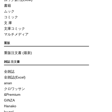
書籍
ムック
コミック
文 庫
文庫コミック
マルチメディア
重版
重版注文書 (最新)
雑誌 注文書
全雑誌
全雑誌(Excel)
anan
クロワッサン
&Premium
GINZA
Hanako
ku:nel