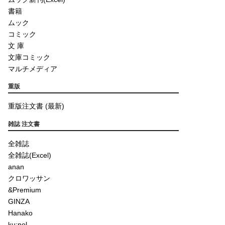
書籍
ムック
コミック
文 庫
文庫コミック
マルチメディア
重版
重版注文書 (最新)
雑誌 注文書
全雑誌
全雑誌(Excel)
anan
クロワッサン
&Premium
GINZA
Hanako
ku:nel