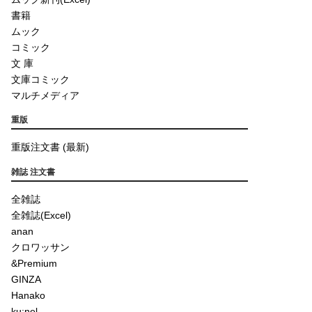
書籍
ムック
コミック
文 庫
文庫コミック
マルチメディア
重版
重版注文書 (最新)
雑誌 注文書
全雑誌
全雑誌(Excel)
anan
クロワッサン
&Premium
GINZA
Hanako
ku:nel