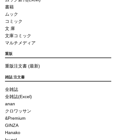
書籍
ムック
コミック
文 庫
文庫コミック
マルチメディア
重版
重版注文書 (最新)
雑誌 注文書
全雑誌
全雑誌(Excel)
anan
クロワッサン
&Premium
GINZA
Hanako
ku:nel