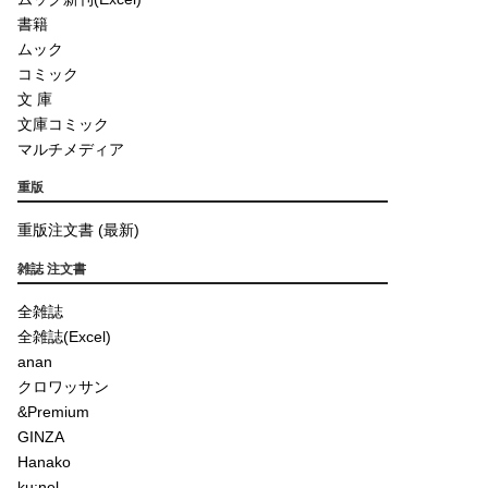
書籍
ムック
コミック
文 庫
文庫コミック
マルチメディア
重版
重版注文書 (最新)
雑誌 注文書
全雑誌
全雑誌(Excel)
anan
クロワッサン
&Premium
GINZA
Hanako
ku:nel