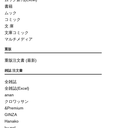
書籍
ムック
コミック
文 庫
文庫コミック
マルチメディア
重版
重版注文書 (最新)
雑誌 注文書
全雑誌
全雑誌(Excel)
anan
クロワッサン
&Premium
GINZA
Hanako
ku:nel