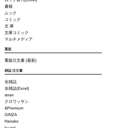
書籍
ムック
コミック
文 庫
文庫コミック
マルチメディア
重版
重版注文書 (最新)
雑誌 注文書
全雑誌
全雑誌(Excel)
anan
クロワッサン
&Premium
GINZA
Hanako
ku:nel