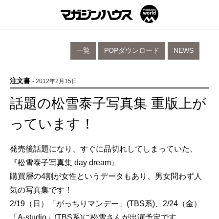
一覧
POPダウンロード
NEWS
注文書
- 2012年2月15日
話題の松雪泰子写真集 重版上が
っています！
発売後話題になり、すぐに品切れしてしまっていた、
『松雪泰子写真集 day dream』
購買層の4割が女性というデータもあり、男女問わず人
気の写真集です！
2/19（日）「がっちりマンデー」(TBS系)、2/24（金）
「A-studio」(TBS系)に松雪さんが出演予定です。