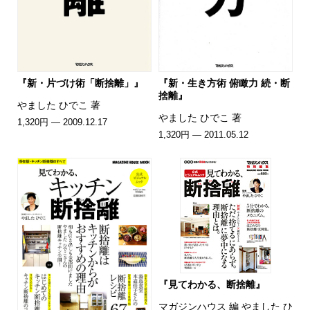
『新・片づけ術「断捨離」』
『新・生き方術 俯瞰力 続・断
捨離』
やました ひでこ 著
やました ひでこ 著
1,320円 — 2009.12.17
1,320円 — 2011.05.12
『見てわかる、断捨離』
マガジンハウス 編 やました ひ