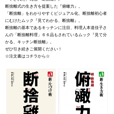
断捨離式の生き方を提案した『俯瞰力』。
「断捨離」をわかりやすくビジュアル化、断捨離初心者
にむけたムック『見てわかる、断捨離』。
断捨離の基本であるキッチンに注目、料理人本道佳子さ
んの「断捨離料理」６６品もされているムック『見て分
かる、キッチン断捨離』。
ぜひ引き続きご展開ください！
☆注文書はコチラから☆