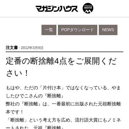
一覧
POPダウンロード
NEWS
注文書
- 2012年3月9日
定番の断捨離4点をご展開くだ
さい！
もはや、ただの「片付け本」ではなくなっている、やま
したひでこさんの『断捨離』
弊社の『断捨離』は、一番最初に出版された元祖断捨離
本です！
「断捨離」という考え方を広め、流行語大賞にもノミネ
ートされた、元祖『断捨離』。