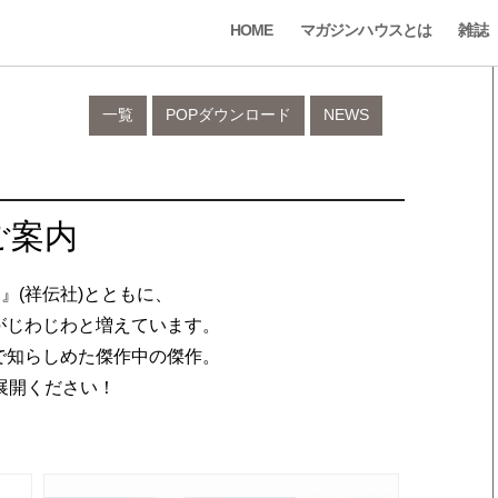
HOME
マガジンハウスとは
雑誌
一覧
POPダウンロード
NEWS
ご案内
』(祥伝社)とともに、
方がじわじわと増えています。
まで知らしめた傑作中の傑作。
展開ください！