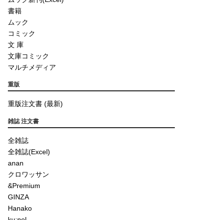
書籍
ムック
コミック
文 庫
文庫コミック
マルチメディア
重版
重版注文書 (最新)
雑誌 注文書
全雑誌
全雑誌(Excel)
anan
クロワッサン
&Premium
GINZA
Hanako
ku:nel