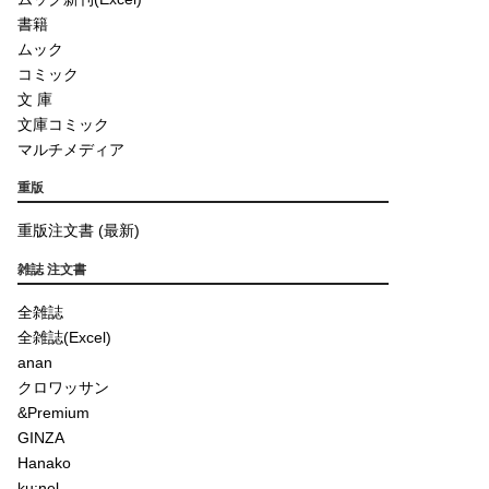
書籍
ムック
コミック
文 庫
文庫コミック
マルチメディア
重版
重版注文書 (最新)
雑誌 注文書
全雑誌
全雑誌(Excel)
anan
クロワッサン
&Premium
GINZA
Hanako
ku:nel