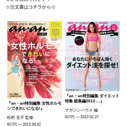
☆注文書はコチラから☆
『an・an特別編集 ダイエット
特集 総集編2013 …』
『an・an特別編集 女性ホルモ
ンできれいになる!』
マガジンハウス 編
817円 — 2013.02.27
松村 圭子 監修
817円 — 2013.04.22