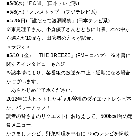
■5/8(水)「PON!」(日本テレビ系)
■5/8(水)「ノンストップ」(フジテレビ系)
■4/28(日)「誰だって波瀾爆笑」(日本テレビ系)
※東尾理子さん、小倉優子さんとともに出演、本の中か
ら選んだ10品を、出演者の方々が試食。
＜ラジオ＞
■5/10（金）「THE BREEZE」(FMヨコハマ) ※本書に
関するインタビューも放送
※諸事情により、各番組の放送が中止・延期になる場合
がございます。
あらかじめご了承ください。
2012年に大ヒットしたギャル曽根のダイエットレシピ本
が、パワーアップ！
読者の皆さまのリクエストにお応えして、500kcal台の定
食メニュー、
かさましレシピ、野菜料理を中心に106のレシピを掲載