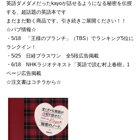
英語ダメダメだったkayoが話せるようになる秘密を伝授
する、超話題の英語本です
まだまだ動く商品です。引き続きご展開ください！！
☆パブ情報☆
・5/18 「王様のブランチ」（TBS）でランキング5位に
ランクイン！
・5/25 日経プラスワン 全5段広告掲載
・6/18 NHKラジオテキスト「英語で読む村上春樹」1
ページ広告掲載
☆注文書はコチラから☆