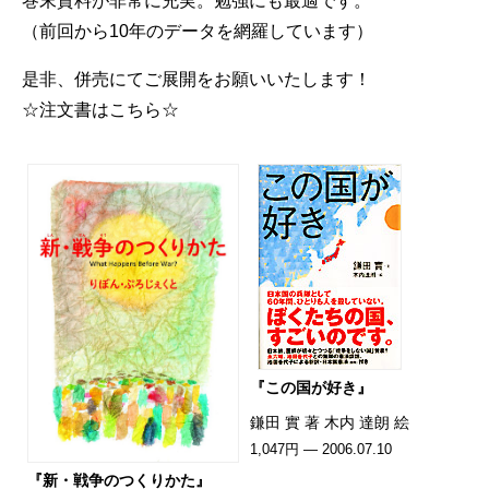
巻末資料が非常に充実。勉強にも最適です。
（前回から10年のデータを網羅しています）
是非、併売にてご展開をお願いいたします！
☆注文書はこちら☆
『この国が好き』
鎌田 實 著 木内 達朗 絵
1,047円 — 2006.07.10
『新・戦争のつくりかた』