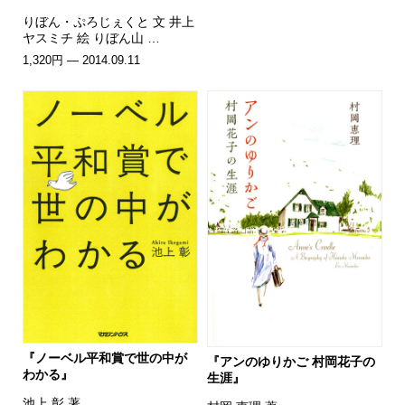
りぼん・ぷろじぇくと 文 井上
ヤスミチ 絵 りぼん山 …
1,320円 — 2014.09.11
『ノーベル平和賞で世の中が
『アンのゆりかご 村岡花子の
わかる』
生涯』
池上 彰 著