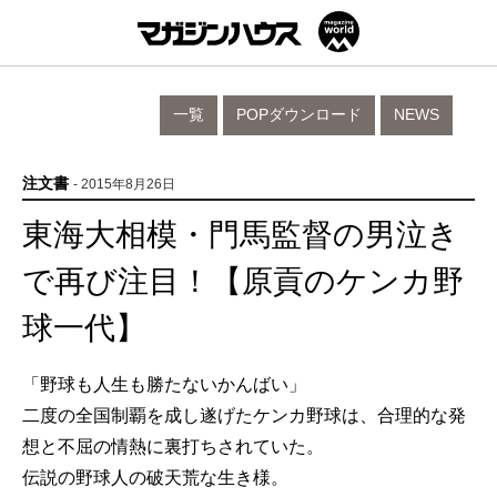
一覧
POPダウンロード
NEWS
注文書
- 2015年8月26日
東海大相模・門馬監督の男泣き
で再び注目！【原貢のケンカ野
球一代】
「野球も人生も勝たないかんばい」
二度の全国制覇を成し遂げたケンカ野球は、合理的な発
想と不屈の情熱に裏打ちされていた。
伝説の野球人の破天荒な生き様。