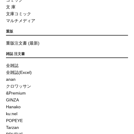
コミック
文 庫
文庫コミック
マルチメディア
重版
重版注文書 (最新)
雑誌 注文書
全雑誌
全雑誌(Excel)
anan
クロワッサン
&Premium
GINZA
Hanako
ku:nel
POPEYE
Tarzan