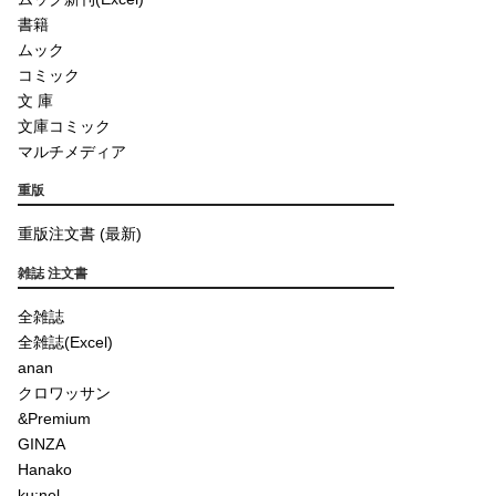
書籍
ムック
コミック
文 庫
文庫コミック
マルチメディア
重版
重版注文書 (最新)
雑誌 注文書
全雑誌
全雑誌(Excel)
anan
クロワッサン
&Premium
GINZA
Hanako
ku:nel