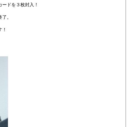
カードを３枚封入！
終了。
す！