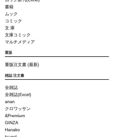
書籍
ムック
コミック
文 庫
文庫コミック
マルチメディア
重版
重版注文書 (最新)
雑誌 注文書
全雑誌
全雑誌(Excel)
anan
クロワッサン
&Premium
GINZA
Hanako
ku:nel