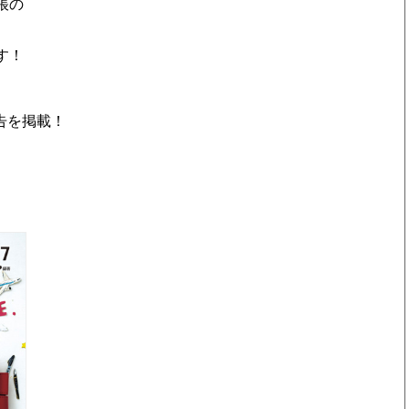
帳の
す！
告を掲載！