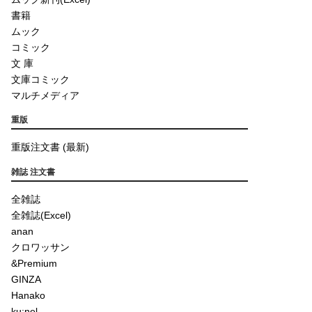
書籍
ムック
コミック
文 庫
文庫コミック
マルチメディア
重版
重版注文書 (最新)
雑誌 注文書
全雑誌
全雑誌(Excel)
anan
クロワッサン
&Premium
GINZA
Hanako
ku:nel