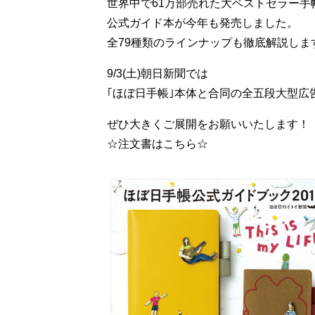
世界中で61万部売れた大ベストセラー手
公式ガイド本が今年も発売しました。
全79種類のラインナップも徹底解説しま
9/3(土)朝日新聞では
｢ほぼ日手帳｣本体と合同の全五段大型広
ぜひ大きくご展開をお願いいたします！
☆注文書はこちら☆