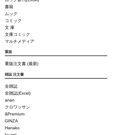
書籍
ムック
コミック
文 庫
文庫コミック
マルチメディア
重版
重版注文書 (最新)
雑誌 注文書
全雑誌
全雑誌(Excel)
anan
クロワッサン
&Premium
GINZA
Hanako
ku:nel