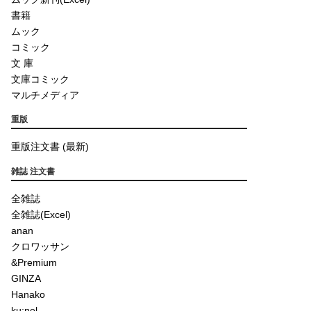
書籍
ムック
コミック
文 庫
文庫コミック
マルチメディア
重版
重版注文書 (最新)
雑誌 注文書
全雑誌
全雑誌(Excel)
anan
クロワッサン
&Premium
GINZA
Hanako
ku:nel