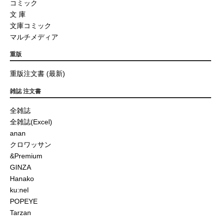
コミック
文 庫
文庫コミック
マルチメディア
重版
重版注文書 (最新)
雑誌 注文書
全雑誌
全雑誌(Excel)
anan
クロワッサン
&Premium
GINZA
Hanako
ku:nel
POPEYE
Tarzan