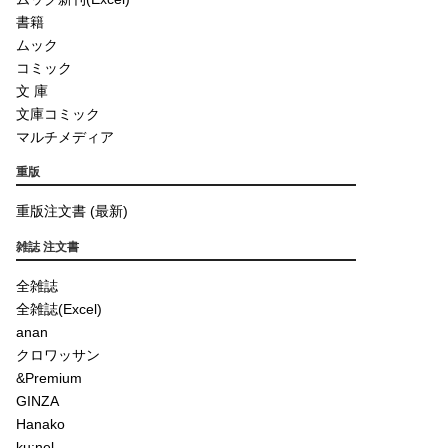
書籍
ムック
コミック
文 庫
文庫コミック
マルチメディア
重版
重版注文書 (最新)
雑誌 注文書
全雑誌
全雑誌(Excel)
anan
クロワッサン
&Premium
GINZA
Hanako
ku:nel