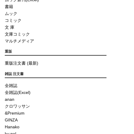
書籍
ムック
コミック
文 庫
文庫コミック
マルチメディア
重版
重版注文書 (最新)
雑誌 注文書
全雑誌
全雑誌(Excel)
anan
クロワッサン
&Premium
GINZA
Hanako
ku:nel