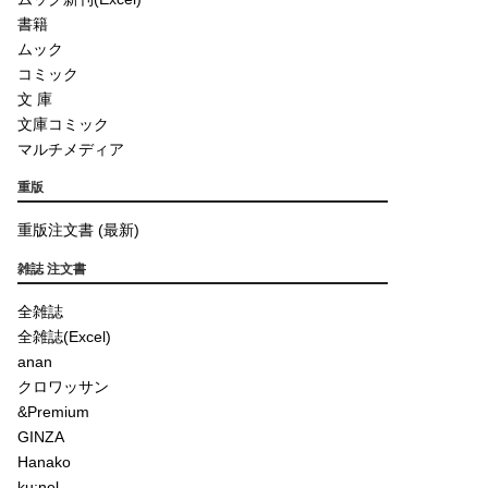
書籍
ムック
コミック
文 庫
文庫コミック
マルチメディア
重版
重版注文書 (最新)
雑誌 注文書
全雑誌
全雑誌(Excel)
anan
クロワッサン
&Premium
GINZA
Hanako
ku:nel