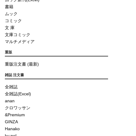
書籍
ムック
コミック
文 庫
文庫コミック
マルチメディア
重版
重版注文書 (最新)
雑誌 注文書
全雑誌
全雑誌(Excel)
anan
クロワッサン
&Premium
GINZA
Hanako
ku:nel