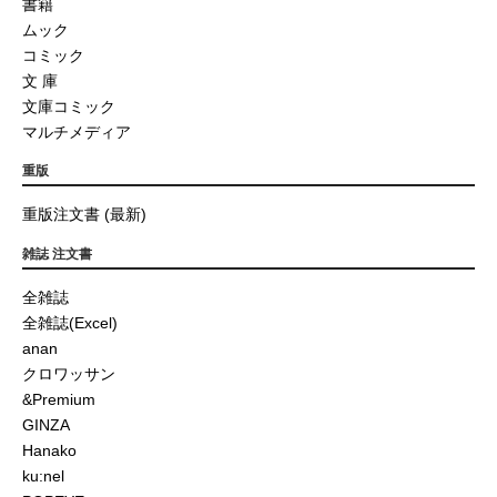
書籍
ムック
コミック
文 庫
文庫コミック
マルチメディア
重版
重版注文書 (最新)
雑誌 注文書
全雑誌
全雑誌(Excel)
anan
クロワッサン
&Premium
GINZA
Hanako
ku:nel