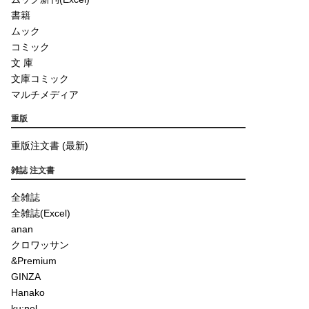
書籍
ムック
コミック
文 庫
文庫コミック
マルチメディア
重版
重版注文書 (最新)
雑誌 注文書
全雑誌
全雑誌(Excel)
anan
クロワッサン
&Premium
GINZA
Hanako
ku:nel