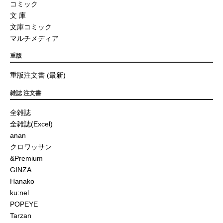
コミック
文 庫
文庫コミック
マルチメディア
重版
重版注文書 (最新)
雑誌 注文書
全雑誌
全雑誌(Excel)
anan
クロワッサン
&Premium
GINZA
Hanako
ku:nel
POPEYE
Tarzan