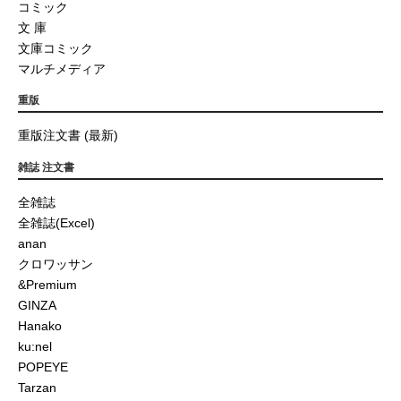
コミック
文 庫
文庫コミック
マルチメディア
重版
重版注文書 (最新)
雑誌 注文書
全雑誌
全雑誌(Excel)
anan
クロワッサン
&Premium
GINZA
Hanako
ku:nel
POPEYE
Tarzan