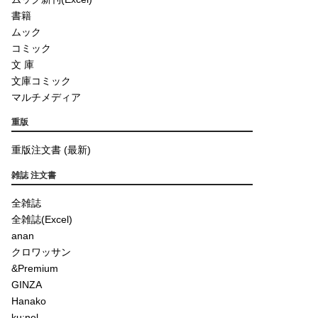
書籍
ムック
コミック
文 庫
文庫コミック
マルチメディア
重版
重版注文書 (最新)
雑誌 注文書
全雑誌
全雑誌(Excel)
anan
クロワッサン
&Premium
GINZA
Hanako
ku:nel