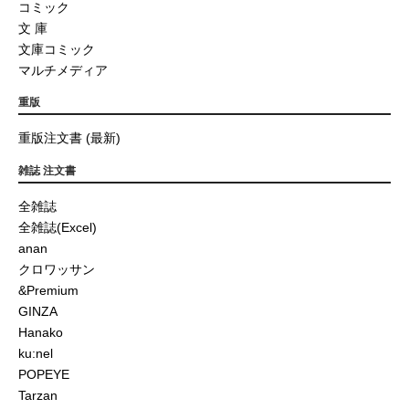
コミック
文 庫
文庫コミック
マルチメディア
重版
重版注文書 (最新)
雑誌 注文書
全雑誌
全雑誌(Excel)
anan
クロワッサン
&Premium
GINZA
Hanako
ku:nel
POPEYE
Tarzan