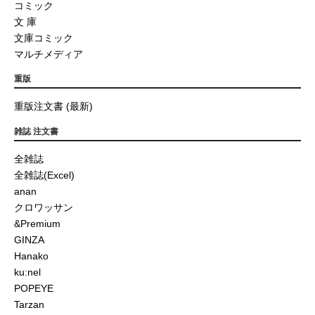
コミック
文 庫
文庫コミック
マルチメディア
重版
重版注文書 (最新)
雑誌 注文書
全雑誌
全雑誌(Excel)
anan
クロワッサン
&Premium
GINZA
Hanako
ku:nel
POPEYE
Tarzan