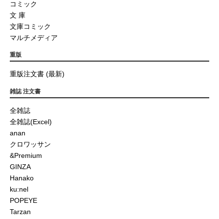
コミック
文 庫
文庫コミック
マルチメディア
重版
重版注文書 (最新)
雑誌 注文書
全雑誌
全雑誌(Excel)
anan
クロワッサン
&Premium
GINZA
Hanako
ku:nel
POPEYE
Tarzan