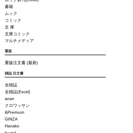
書籍
ムック
コミック
文 庫
文庫コミック
マルチメディア
重版
重版注文書 (最新)
雑誌 注文書
全雑誌
全雑誌(Excel)
anan
クロワッサン
&Premium
GINZA
Hanako
ku:nel