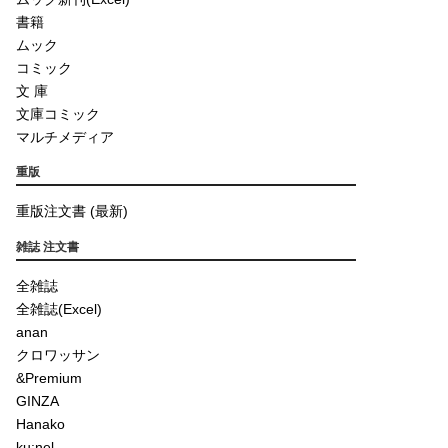
書籍
ムック
コミック
文 庫
文庫コミック
マルチメディア
重版
重版注文書 (最新)
雑誌 注文書
全雑誌
全雑誌(Excel)
anan
クロワッサン
&Premium
GINZA
Hanako
ku:nel