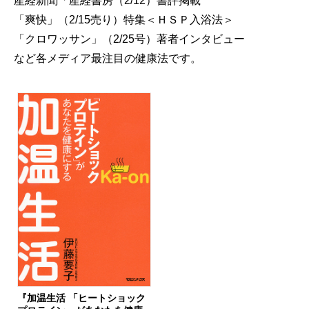
産経新聞「産経書房（2/12）書評掲載
「爽快」（2/15売り）特集＜ＨＳＰ入浴法＞
「クロワッサン」（2/25号）著者インタビュー
など各メディア最注目の健康法です。
『加温生活 「ヒートショック