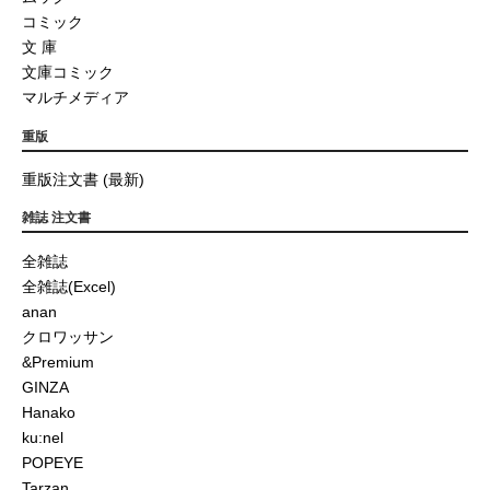
コミック
文 庫
文庫コミック
マルチメディア
重版
重版注文書 (最新)
雑誌 注文書
全雑誌
全雑誌(Excel)
anan
クロワッサン
&Premium
GINZA
Hanako
ku:nel
POPEYE
Tarzan