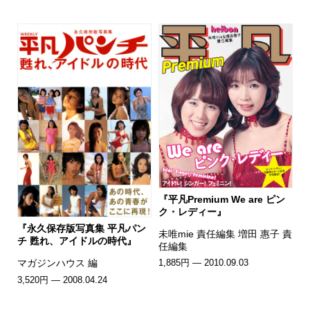
『平凡Premium We are ピン
ク・レディー』
『永久保存版写真集 平凡パン
未唯mie 責任編集 増田 惠子 責
チ 甦れ、アイドルの時代』
任編集
マガジンハウス 編
1,885円 — 2010.09.03
3,520円 — 2008.04.24