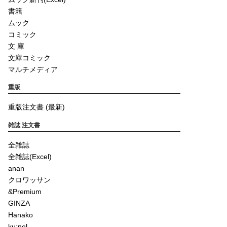
書籍
ムック
コミック
文 庫
文庫コミック
マルチメディア
重版
重版注文書 (最新)
雑誌 注文書
全雑誌
全雑誌(Excel)
anan
クロワッサン
&Premium
GINZA
Hanako
ku:nel