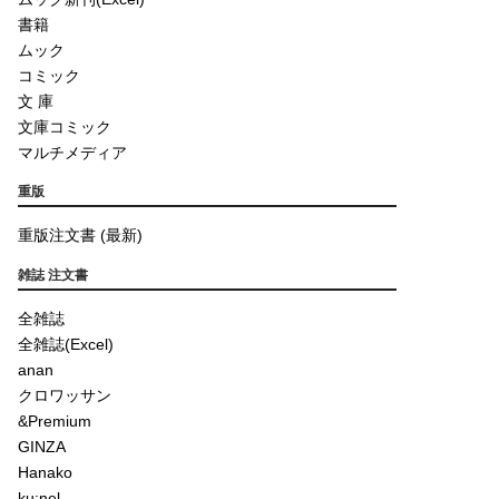
書籍
ムック
コミック
文 庫
文庫コミック
マルチメディア
重版
重版注文書 (最新)
雑誌 注文書
全雑誌
全雑誌(Excel)
anan
クロワッサン
&Premium
GINZA
Hanako
ku:nel